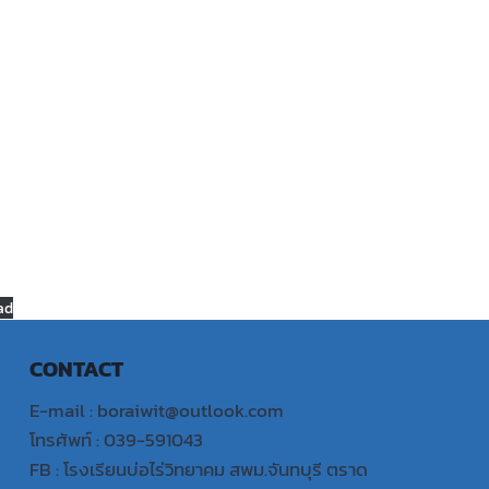
ad
CONTACT
E-mail : boraiwit@outlook.com
โทรศัพท์ : 039-591043
FB : โรงเรียนบ่อไร่วิทยาคม สพม.จันทบุรี ตราด