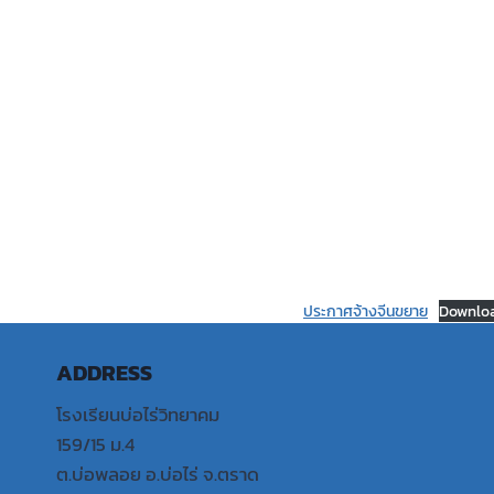
ประกาศจ้างจีนขยาย
Downlo
ADDRESS
โรงเรียนบ่อไร่วิทยาคม
159/15 ม.4
ต.บ่อพลอย อ.บ่อไร่ จ.ตราด