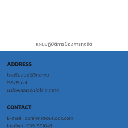
แผนปฏิบัติการป้องการทุจริต
ADDRESS
โรงเรียนบ่อไร่วิทยาคม
159/15 ม.4
ต.บ่อพลอย อ.บ่อไร่ จ.ตราด
CONTACT
E-mail : boraiwit@outlook.com
โทรศัพท์ : 039-591043