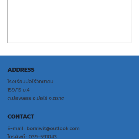
ADDRESS
โรงเรียนบ่อไร่วิทยาคม
159/15 ม.4
ต.บ่อพลอย อ.บ่อไร่ จ.ตราด
CONTACT
E-mail : boraiwit@outlook.com
โทรศัพท์ : 039-591043